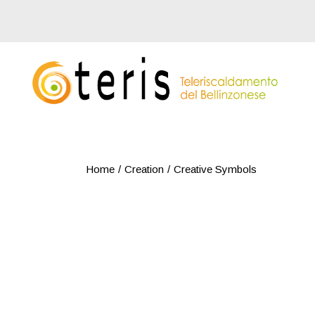
Skip
to
the
content
Home
Creation
Creative Symbols