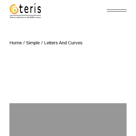
Skip
to
the
content
Home
Simple
Letters And Curves