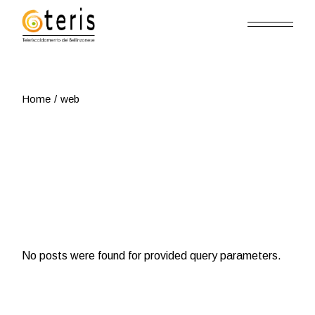
Skip
to
the
content
Home
web
No posts were found for provided query parameters.