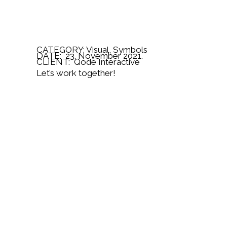
CATEGORY:
Visual
,
Symbols
DATE: 23. November 2021.
CLIENT:
Qode Interactive
Let’s work together!