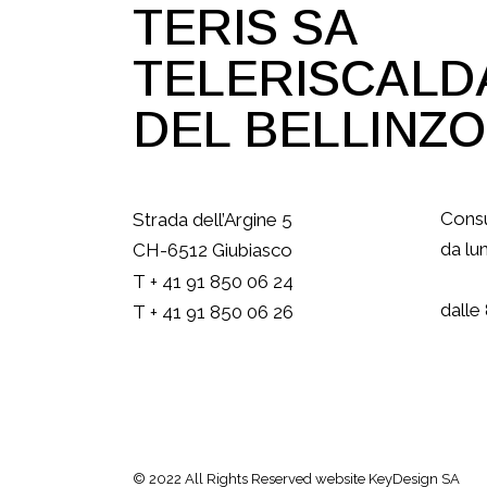
TERIS SA
TELERISCAL
DEL BELLINZ
Consu
Strada dell’Argine 5
da lu
CH-6512 Giubiasco
T + 41 91 850 06 24
dalle 
T + 41 91 850 06 26
© 2022 All Rights Reserved
website KeyDesign SA