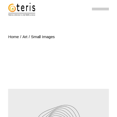
Skip
to
the
content
Home
Art
Small Images