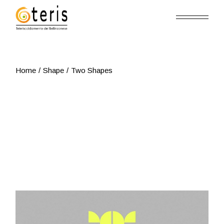
Skip
to
the
content
Home
Shape
Two Shapes