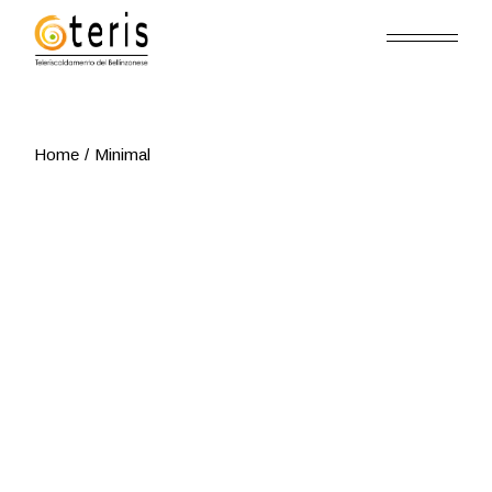
Skip
to
the
content
Home
Minimal