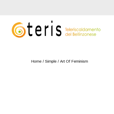
Skip
to
the
content
Home
Simple
Art Of Feminism