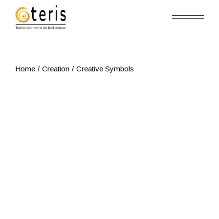
Skip
to
the
content
Home
Creation
Creative Symbols