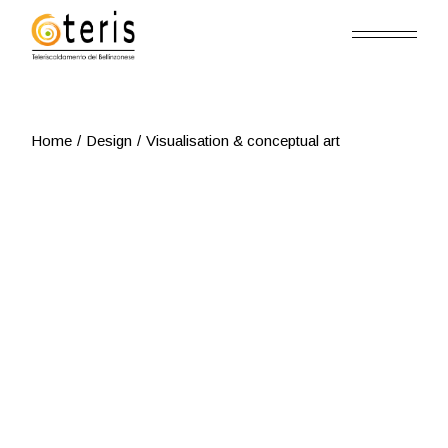
Skip
to
the
content
Home
Design
Visualisation & conceptual art