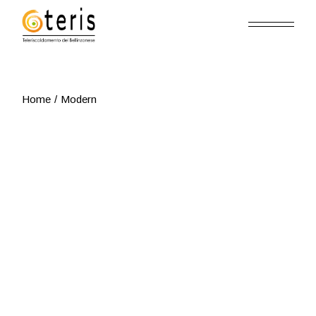
Skip
to
the
content
Home
Modern